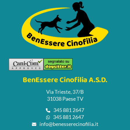
BenEssere Cinofilia A.S.D.
Via Trieste, 37/B
31038 Paese TV
345 881 2647
345 881 2647
info@benesserecinofilia.it