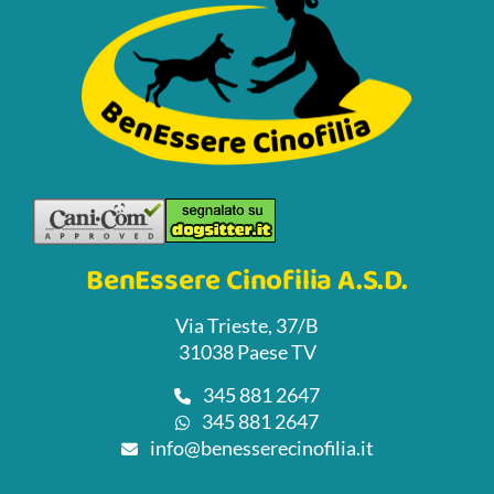
BenEssere Cinofilia A.S.D.
Via Trieste, 37/B
31038 Paese TV
345 881 2647
345 881 2647
info@benesserecinofilia.it