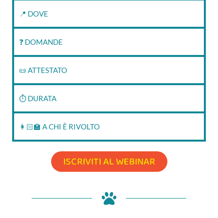
📍 DOVE
❓ DOMANDE
📜 ATTESTATO
⏱‍ DURATA
👩🏻‍🏫 A CHI È RIVOLTO
ISCRIVITI AL WEBINAR