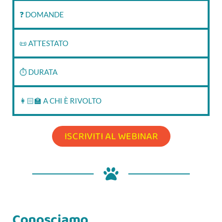
❓ DOMANDE
📜 ATTESTATO
⏱‍ DURATA
👩🏻‍🏫 A CHI È RIVOLTO
ISCRIVITI AL WEBINAR
Conosciamo