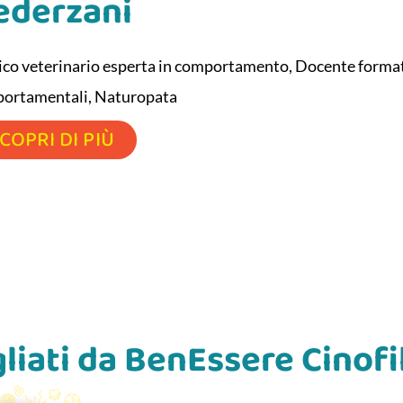
Pederzani
co veterinario esperta in comportamento, Docente formato
ortamentali, Naturopata
COPRI DI PIÙ
igliati da BenEssere Cinofi