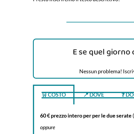
E se quel giorno 
Nessun problema! Iscriv
🛒 COSTO
📍 DOVE
❓ D
60 €
prezzo intero per
per le due serate
oppure