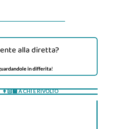
ente alla diretta?
guardandole in differita
!
👩🏻‍🏫 A CHI È RIVOLTO