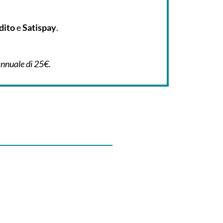
dito
e
Satispay
.
annuale di 25€.