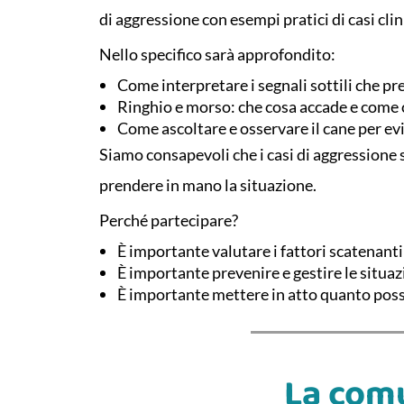
di aggressione con esempi pratici di casi clini
Nello specifico sarà approfondito:
Come interpretare i segnali sottili che 
Ringhio e morso: che cosa accade e come
Come ascoltare e osservare il cane per evit
Siamo consapevoli che i casi di aggressione
prendere in mano la situazione.
Perché partecipare?
È importante valutare i fattori scatenanti
È importante prevenire e gestire le situazi
È importante mettere in atto quanto possib
La comu