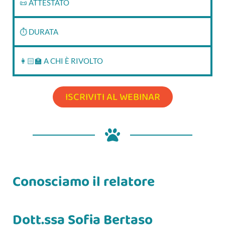
📜 ATTESTATO
⏱‍ DURATA
👩🏻‍🏫 A CHI È RIVOLTO
ISCRIVITI AL WEBINAR
Conosciamo il relatore
Dott.ssa Sofia Bertaso