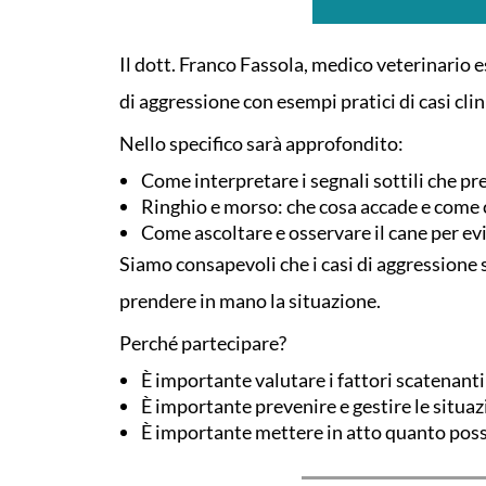
Il dott. Franco Fassola, medico veterinario 
di aggressione con esempi pratici di casi clini
Nello specifico sarà approfondito:
Come interpretare i segnali sottili che 
Ringhio e morso: che cosa accade e come
Come ascoltare e osservare il cane per evit
Siamo consapevoli che i casi di aggressione
prendere in mano la situazione.
Perché partecipare?
È importante valutare i fattori scatenanti
È importante prevenire e gestire le situazi
È importante mettere in atto quanto possib