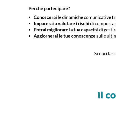
Perché partecipare?
Conoscerai
le dinamiche comunicative tra 
Imparerai a valutare i rischi
di comportame
Potrai migliorare la tua capacità
di gestir
Aggiornerai le tue conoscenze
sulle ulti
Scopri la s
Il 