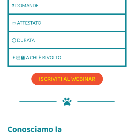
❓ DOMANDE
📜 ATTESTATO
⏱‍ DURATA
👩🏻‍🏫 A CHI È RIVOLTO
ISCRIVITI AL WEBINAR
Conosciamo la