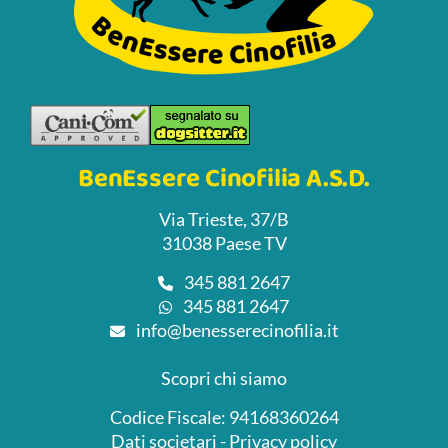
BenEssere Cinofilia A.S.D.
Via Trieste, 37/B
31038 Paese TV
345 881 2647
345 881 2647
info@benesserecinofilia.it
Scopri chi siamo
Codice Fiscale: 94168360264
Dati societari
-
Privacy policy