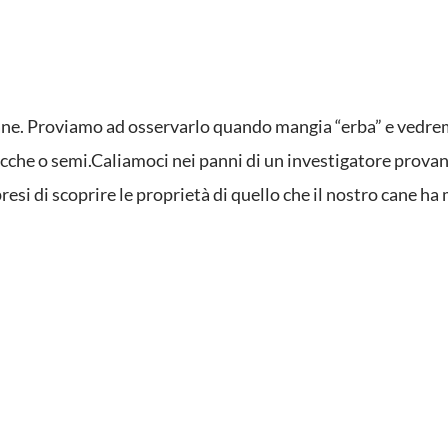
o cane. Proviamo ad osservarlo quando mangia “erba” e vedr
acche o semi.Caliamoci nei panni di un investigatore provan
esi di scoprire le proprietà di quello che il nostro cane h