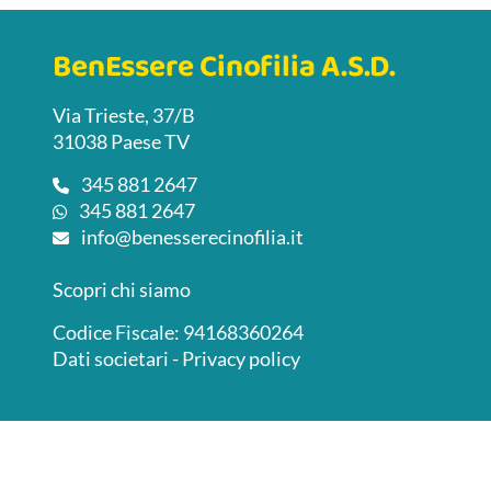
BenEssere Cinofilia A.S.D.
Via Trieste, 37/B
31038 Paese TV
345 881 2647
345 881 2647
info@benesserecinofilia.it
Scopri chi siamo
Codice Fiscale: 94168360264
Dati societari
-
Privacy policy