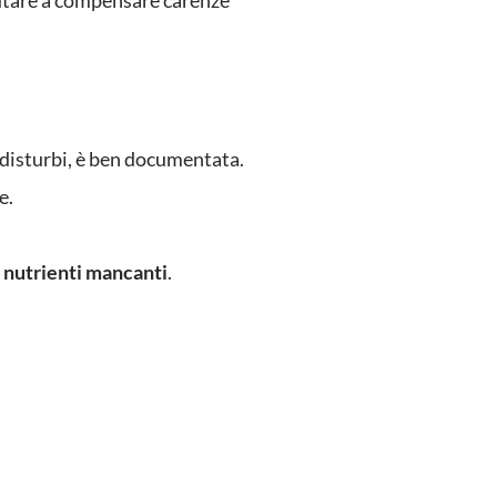
iutare a compensare carenze
o disturbi, è ben documentata.
e.
n nutrienti mancanti
.