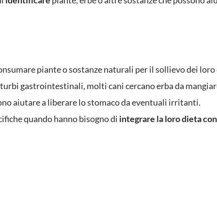
di
identificare
piante, erbe o altre sostanze che possono a
 consumare piante o sostanze naturali per il sollievo dei lor
turbi gastrointestinali, molti cani cercano erba da mangiar
no aiutare a liberare lo stomaco da eventuali irritanti.
ecifiche quando hanno bisogno di
integrare la loro dieta co