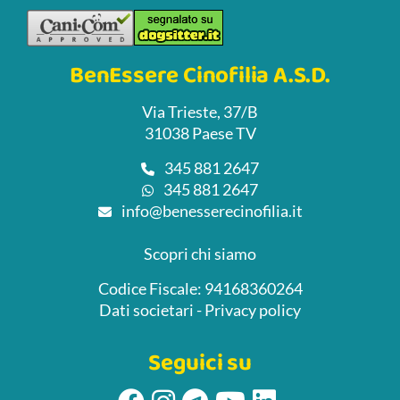
BenEssere Cinofilia A.S.D.
Via Trieste, 37/B
31038 Paese TV
345 881 2647
345 881 2647
info@benesserecinofilia.it
Scopri chi siamo
Codice Fiscale: 94168360264
Dati societari
-
Privacy policy
Seguici su