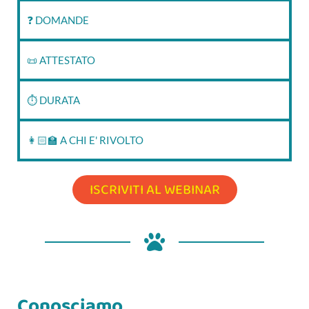
❓ DOMANDE
📜 ATTESTATO
⏱‍ DURATA
👩🏻‍🏫 A CHI E' RIVOLTO
ISCRIVITI AL WEBINAR
Conosciamo