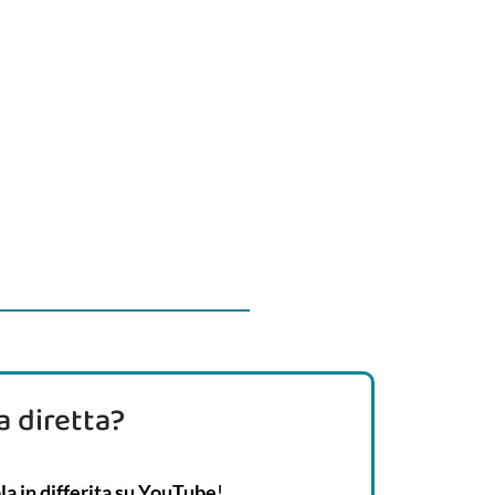
a diretta?
la in differita su YouTube
!