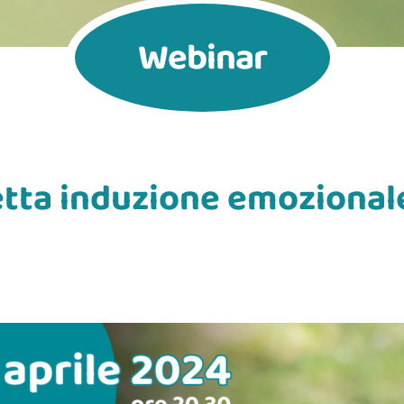
Webinar
etta induzione emozionale
i