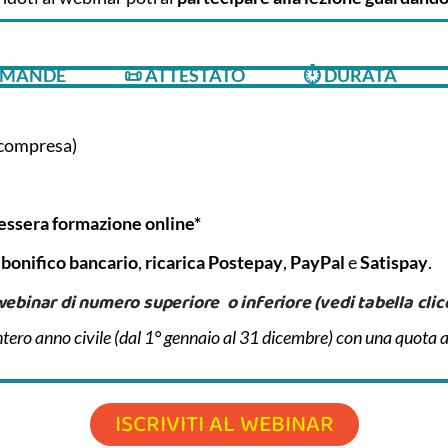
OMANDE
📜 ATTESTATO
⏱‍ DURATA
 compresa)
essera formazione online*
:
bonifico bancario
,
ricarica
Postepay
,
PayPal
e
Satispay
.
ebinar di numero superiore o inferiore (vedi tabella clicca
intero anno civile (dal 1° gennaio al 31 dicembre) con una quota 
ISCRIVITI AL WEBINAR