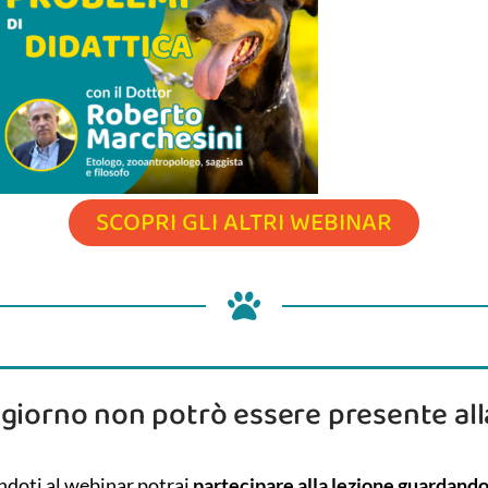
SCOPRI GLI ALTRI WEBINAR
 giorno non potrò essere presente all
doti al webinar potrai
partecipare alla lezione guardando