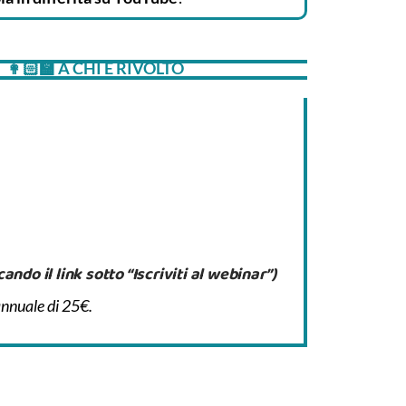
👩🏻‍🏫 A CHI È RIVOLTO
ndo il link sotto “Iscriviti al webinar”)
annuale di 25€.