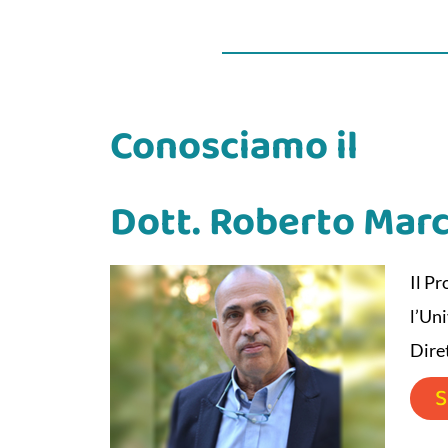
Conosciamo il
Dott. Roberto Marc
Il Pr
l’Uni
Dire
S