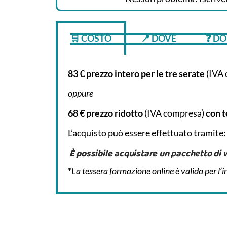
🛒 COSTO
📍 DOVE
❓ D
83 € prezzo intero per le tre serate
(IVA
oppure
68 € prezzo ridotto
(IVA compresa)
con t
L’acquisto può essere effettuato tramite
È possibile acquistare un pacchetto di w
*
La tessera formazione online è valida per l’